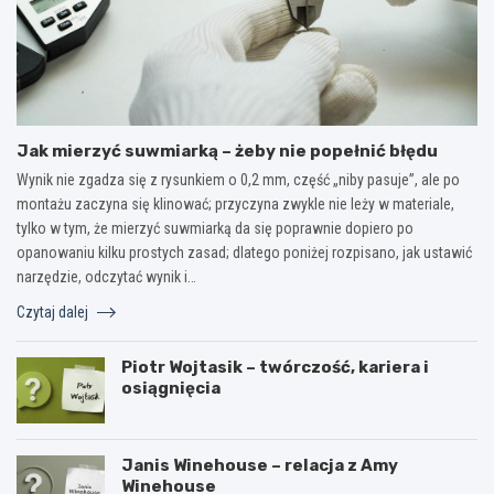
Jak mierzyć suwmiarką – żeby nie popełnić błędu
Wynik nie zgadza się z rysunkiem o 0,2 mm, część „niby pasuje”, ale po
montażu zaczyna się klinować; przyczyna zwykle nie leży w materiale,
tylko w tym, że mierzyć suwmiarką da się poprawnie dopiero po
opanowaniu kilku prostych zasad; dlatego poniżej rozpisano, jak ustawić
narzędzie, odczytać wynik i…
Czytaj dalej
Piotr Wojtasik – twórczość, kariera i
osiągnięcia
Janis Winehouse – relacja z Amy
Winehouse