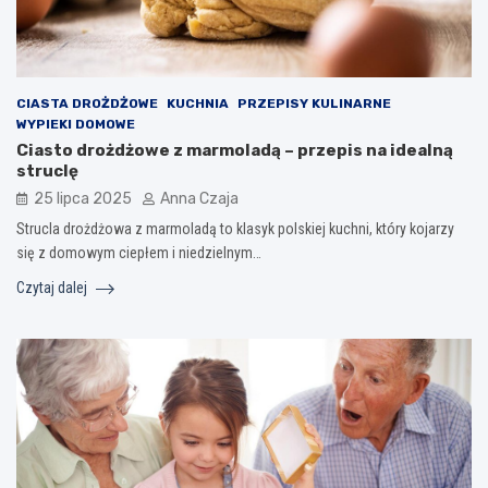
CIASTA DROŻDŻOWE
KUCHNIA
PRZEPISY KULINARNE
WYPIEKI DOMOWE
Ciasto drożdżowe z marmoladą – przepis na idealną
struclę
25 lipca 2025
Anna Czaja
Strucla drożdżowa z marmoladą to klasyk polskiej kuchni, który kojarzy
się z domowym ciepłem i niedzielnym…
Czytaj dalej