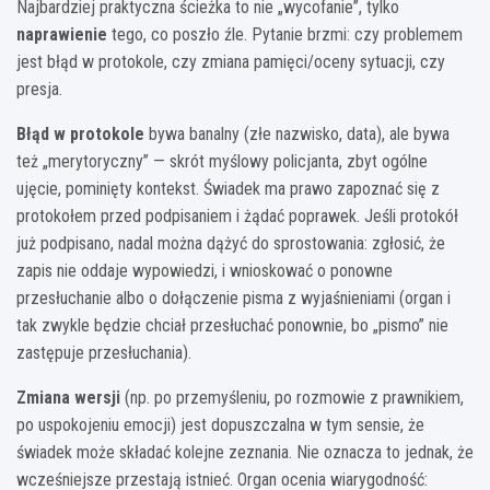
Najbardziej praktyczna ścieżka to nie „wycofanie”, tylko
naprawienie
tego, co poszło źle. Pytanie brzmi: czy problemem
jest błąd w protokole, czy zmiana pamięci/oceny sytuacji, czy
presja.
Błąd w protokole
bywa banalny (złe nazwisko, data), ale bywa
też „merytoryczny” — skrót myślowy policjanta, zbyt ogólne
ujęcie, pominięty kontekst. Świadek ma prawo zapoznać się z
protokołem przed podpisaniem i żądać poprawek. Jeśli protokół
już podpisano, nadal można dążyć do sprostowania: zgłosić, że
zapis nie oddaje wypowiedzi, i wnioskować o ponowne
przesłuchanie albo o dołączenie pisma z wyjaśnieniami (organ i
tak zwykle będzie chciał przesłuchać ponownie, bo „pismo” nie
zastępuje przesłuchania).
Zmiana wersji
(np. po przemyśleniu, po rozmowie z prawnikiem,
po uspokojeniu emocji) jest dopuszczalna w tym sensie, że
świadek może składać kolejne zeznania. Nie oznacza to jednak, że
wcześniejsze przestają istnieć. Organ ocenia wiarygodność: