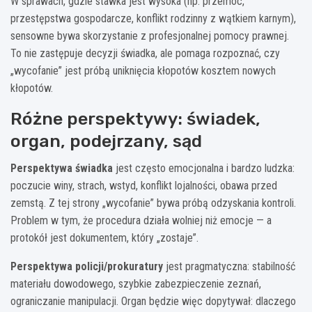
W sprawach, gdzie stawka jest wysoka (np. przemoc,
przestępstwa gospodarcze, konflikt rodzinny z wątkiem karnym),
sensowne bywa skorzystanie z profesjonalnej pomocy prawnej.
To nie zastępuje decyzji świadka, ale pomaga rozpoznać, czy
„wycofanie” jest próbą uniknięcia kłopotów kosztem nowych
kłopotów.
Różne perspektywy: świadek,
organ, podejrzany, sąd
Perspektywa świadka
jest często emocjonalna i bardzo ludzka:
poczucie winy, strach, wstyd, konflikt lojalności, obawa przed
zemstą. Z tej strony „wycofanie” bywa próbą odzyskania kontroli.
Problem w tym, że procedura działa wolniej niż emocje — a
protokół jest dokumentem, który „zostaje”.
Perspektywa policji/prokuratury
jest pragmatyczna: stabilność
materiału dowodowego, szybkie zabezpieczenie zeznań,
ograniczanie manipulacji. Organ będzie więc dopytywał: dlaczego