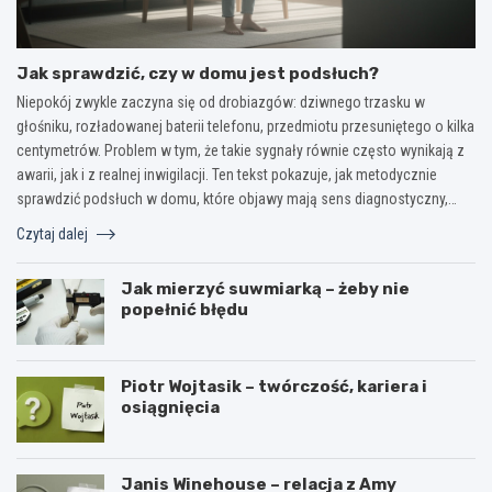
Jak sprawdzić, czy w domu jest podsłuch?
Niepokój zwykle zaczyna się od drobiazgów: dziwnego trzasku w
głośniku, rozładowanej baterii telefonu, przedmiotu przesuniętego o kilka
centymetrów. Problem w tym, że takie sygnały równie często wynikają z
awarii, jak i z realnej inwigilacji. Ten tekst pokazuje, jak metodycznie
sprawdzić podsłuch w domu, które objawy mają sens diagnostyczny,…
Czytaj dalej
Jak mierzyć suwmiarką – żeby nie
popełnić błędu
Piotr Wojtasik – twórczość, kariera i
osiągnięcia
Janis Winehouse – relacja z Amy