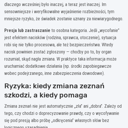
dlaczego wcześniej było inaczej, a teraz jest inaczej. Im
sensowniejsze i weryfikowalne wyjaśnienie rozbieżności, tym
mniejsze ryzyko, że świadek zostanie uznany za niewiarygodnego.
Presja lub zastraszanie
to osobna kategoria. Jeśli „wycofanie”
jest efektem nacisków (rodzina, sprawca, otoczenie), sytuacja
robi się nie tylko procesowa, ale też bezpieczeństwa. Wtedy
nacisk powinien zostać zgłoszony — choćby po to, by organ
rozumiał, skąd nagła zmiana. W praktyce taka informacja może
uruchamiać dodatkowe działania (np. środki zapobiegawcze
wobec podejrzanego, inne zabezpieczenia dowodowe).
Ryzyka: kiedy zmiana zeznań
szkodzi, a kiedy pomaga
Zmiana zeznań nie jest automatycznie „zła” ani „dobra”. Zależy od
tego, czy chodzi o doprecyzowanie prawdy, czy o wycofywanie
się pod presją albo próbę „odkręcenia” własnych słów bez
logicznego uzasadnienia.