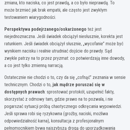
zmiana, kto naciska, co jest prawdą, a co było nieprawdą. To
może brzmieć jak brak empatii, ale często jest zwykłym
testowaniem wiarygodności.
Perspektywa podejrzanego/oskarżonego
też jest
niejednoznaczna. Jeśli świadek obciążył niesłusznie, korekta jest
ratunkiem. Jeśli świadek obciążył słusznie, „wycofanie” może być
wynikiem nacisku i realnie utrudniać dojście do prawdy. Sąd
zwykle patrzy na to przez pryzmat: co potwierdzają inne dowody,
a co jest tylko zmienną narracją.
Ostatecznie nie chodzi o to, czy da się „cofnąć” zeznania w sensie
technicznym. Chodzi o to,
jak mądrze poruszać się w
dostępnych prawach
: sprostować protokół, uzupełnić fakty,
skorzystać z odmowy tam, gdzie prawo na to pozwala, i nie
pogarszać sytuacji próbą chaotycznego odkręcania wypowiedzi.
Jeśli sprawa robi się ryzykowna (groźby, naciski, możliwa
odpowiedzialność karna), konsultacja z profesjonalnym
pełnomocnikiem bywa najszybszą drogą do uporządkowania