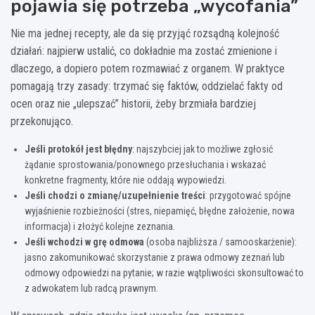
pojawia się potrzeba „wycofania”
Nie ma jednej recepty, ale da się przyjąć rozsądną kolejność
działań: najpierw ustalić, co dokładnie ma zostać zmienione i
dlaczego, a dopiero potem rozmawiać z organem. W praktyce
pomagają trzy zasady: trzymać się faktów, oddzielać fakty od
ocen oraz nie „ulepszać” historii, żeby brzmiała bardziej
przekonująco.
Jeśli protokół jest błędny
: najszybciej jak to możliwe zgłosić
żądanie sprostowania/ponownego przesłuchania i wskazać
konkretne fragmenty, które nie oddają wypowiedzi.
Jeśli chodzi o zmianę/uzupełnienie treści
: przygotować spójne
wyjaśnienie rozbieżności (stres, niepamięć, błędne założenie, nowa
informacja) i złożyć kolejne zeznania.
Jeśli wchodzi w grę odmowa
(osoba najbliższa / samooskarżenie):
jasno zakomunikować skorzystanie z prawa odmowy zeznań lub
odmowy odpowiedzi na pytanie; w razie wątpliwości skonsultować to
z adwokatem lub radcą prawnym.