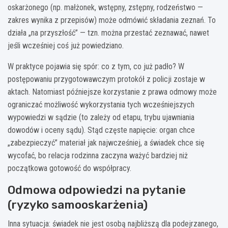
oskarżonego (np. małżonek, wstępny, zstępny, rodzeństwo —
zakres wynika z przepisów) może odmówić składania zeznań. To
działa „na przyszłość” — tzn. można przestać zeznawać, nawet
jeśli wcześniej coś już powiedziano.
W praktyce pojawia się spór: co z tym, co już padło? W
postępowaniu przygotowawczym protokół z policji zostaje w
aktach. Natomiast późniejsze korzystanie z prawa odmowy może
ograniczać możliwość wykorzystania tych wcześniejszych
wypowiedzi w sądzie (to zależy od etapu, trybu ujawniania
dowodów i oceny sądu). Stąd częste napięcie: organ chce
„zabezpieczyć” materiał jak najwcześniej, a świadek chce się
wycofać, bo relacja rodzinna zaczyna ważyć bardziej niż
początkowa gotowość do współpracy.
Odmowa odpowiedzi na pytanie
(ryzyko samooskarżenia)
Inna sytuacja: świadek nie jest osobą najbliższą dla podejrzanego,