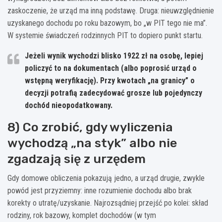
zaskoczenie, że urząd ma inną podstawę. Druga: nieuwzględnienie
uzyskanego dochodu po roku bazowym, bo „w PIT tego nie ma”.
W systemie świadczeń rodzinnych PIT to dopiero punkt startu.
Jeżeli wynik wychodzi blisko
1922 zł
na osobę, lepiej
policzyć to na dokumentach (albo poprosić urząd o
wstępną weryfikację). Przy kwotach „na granicy” o
decyzji potrafią zadecydować grosze lub pojedynczy
dochód nieopodatkowany.
8) Co zrobić, gdy wyliczenia
wychodzą „na styk” albo nie
zgadzają się z urzędem
Gdy domowe obliczenia pokazują jedno, a urząd drugie, zwykle
powód jest przyziemny: inne rozumienie dochodu albo brak
korekty o utratę/uzyskanie. Najrozsądniej przejść po kolei: skład
rodziny, rok bazowy, komplet dochodów (w tym