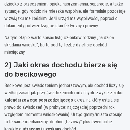
dziecko z orzeczeniem, opieka naprzemienna, separacje, a także
sytuacje, gdy rodzic nie mieszka wspólnie, ale formalnie pozostaje
w związku małżeńskim. Jeśli urząd ma wątpliwości, poprosi o
dokumenty potwierdzające stan faktyczny i prawny.
Na tym etapie warto spisać listę członków rodziny „na dzień
składania wniosku”, bo to pod tę liczbę dzieli się dochód
miesięczny.
2) Jaki okres dochodu bierze się
do becikowego
Becikowe jest świadczeniem jednorazowym, ale dochód liczy się
według zasad jak przy świadczeniach rodzinnych: zwykle z
roku
kalendarzowego poprzedzającego
okres, na który ustala się
prawo do świadczeń (w praktyce: najczęściej poprzedni rok
względem momentu wnioskowania). Urząd gminy/miasta stosuje
tu te same mechanizmy: dochód „bazowy” plus ewentualne
korekty o
utracony
i
uzyskany
dochód.