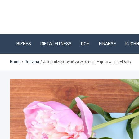
Skip
to
content
BIZNES
DIETA I FITNESS
DOM
FINANSE
KUCHN
Home
Rodzina
Jak podziękować za życzenia – gotowe przykłady