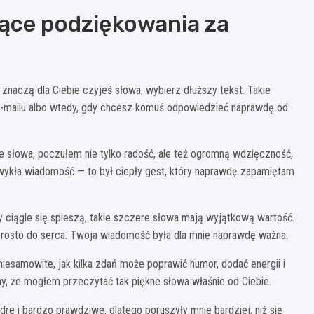
jące podziękowania za
 znaczą dla Ciebie czyjeś słowa, wybierz dłuższy tekst. Takie
e-mailu albo wtedy, gdy chcesz komuś odpowiedzieć naprawdę od
je słowa, poczułem nie tylko radość, ale też ogromną wdzięczność,
zwykła wiadomość — to był ciepły gest, który naprawdę zapamiętam
 ciągle się spieszą, takie szczere słowa mają wyjątkową wartość.
ia prosto do serca. Twoja wiadomość była dla mnie naprawdę ważna.
 niesamowite, jak kilka zdań może poprawić humor, dodać energii i
y, że mogłem przeczytać tak piękne słowa właśnie od Ciebie.
dre i bardzo prawdziwe, dlatego poruszyły mnie bardziej, niż się