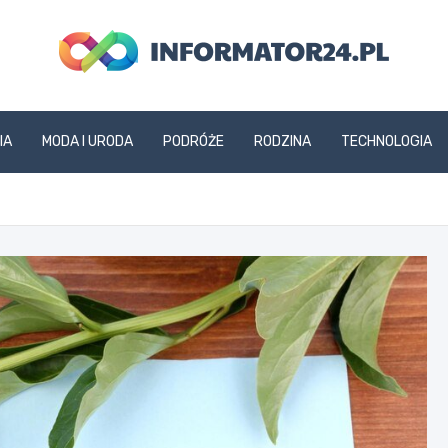
informator24.pl
IA
MODA I URODA
PODRÓŻE
RODZINA
TECHNOLOGIA