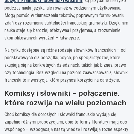
obcych_Francuski_Slowniki-1956.html
) są przydatne nie tylko
podczas nauki języka, ale również w codziennym użytkowaniu.
Mogą pomóc w tłumaczeniu tekstów, poprawnym formułowaniu
zdań czy rozumieniu subtelności francuskiej gramatyki. Dzięki nim
nauka staje się bardziej efektywna i przyjemna, a zrozumienie
skomplikowanych wyrażeń – łatwiejsze.
Na rynku dostępne są różne rodzaje słowników francuskich – od
podstawowych dla początkujących, po specjalistyczne, które
skupiają się na konkretnych dziedzinach, takich jak biznes, prawo
czy technologia. Bez względu na poziom zaawansowania, słownik
francuski to inwestycja, która przynosi korzyści na całe życie.
Komiksy i słowniki – połączenie,
które rozwija na wielu poziomach
Choć komiksy dla dorosłych i słowniki francuskie wydają się
zupełnie różnymi propozycjami, obie te formy literatury mają coś
wspólnego – wzbogacają naszą wiedzę i rozwijają różne aspekty