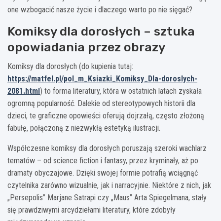
one wzbogacić nasze życie i dlaczego warto po nie sięgać?
Komiksy dla dorosłych – sztuka
opowiadania przez obrazy
Komiksy dla dorosłych (do kupienia tutaj:
https://matfel.pl/pol_m_Ksiazki_Komiksy_Dla-doroslych-
2081.html
) to forma literatury, która w ostatnich latach zyskała
ogromną popularność. Dalekie od stereotypowych historii dla
dzieci, te graficzne opowieści oferują dojrzałą, często złożoną
fabułę, połączoną z niezwykłą estetyką ilustracji.
Współczesne komiksy dla dorosłych poruszają szeroki wachlarz
tematów – od science fiction i fantasy, przez kryminały, aż po
dramaty obyczajowe. Dzięki swojej formie potrafią wciągnąć
czytelnika zarówno wizualnie, jak i narracyjnie. Niektóre z nich, jak
„Persepolis” Marjane Satrapi czy „Maus” Arta Spiegelmana, stały
się prawdziwymi arcydziełami literatury, które zdobyły