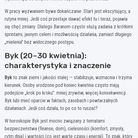
W pracy wyzwaniem bywa dokańczanie. Start jest ekscytujący, a
rutyna mniej. Jeśli coś przestaje dawać efekt tu i teraz, pojawia
się chęć zmiany. Dlatego Baranom często służą zadania z krótkimi
sprintami, jasnym celem i możliwością działania, zamiast długiego
„mielenia” bez widocznego postępu.
Byk (20–30 kwietnia):
charakterystyka i znaczenie
Byk
to znak ziemi i jakości stałej — stabilizuje, wzmacnia i trzyma
kierunek. Osoby urodzone pod koniec kwietnia często mają
podejście „krok po kroku”: mniej zrywów, więcej konsekwencji.
Byk lubi mieć oparcie w faktach, zasobach i powtarzalnych
działaniach. Jeśli coś działa, to po co to ruszać?
W horoskopie Byk jest mocno związany z tematami
bezpieczeństwa (finanse, dom), cielesności (komfort, zmysły,
rytm dnia) i wartości (co jest warte czasu i energii). To znak, który