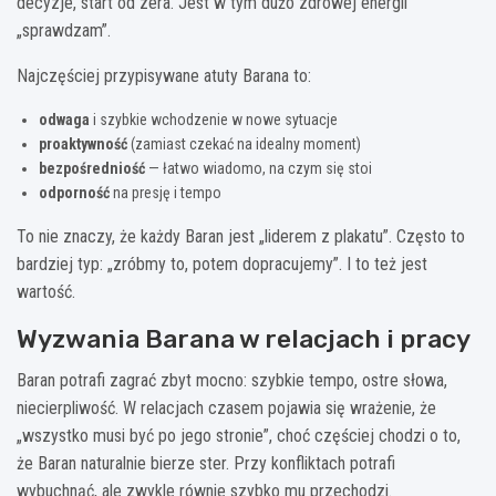
decyzje, start od zera. Jest w tym dużo zdrowej energii
„sprawdzam”.
Najczęściej przypisywane atuty Barana to:
odwaga
i szybkie wchodzenie w nowe sytuacje
proaktywność
(zamiast czekać na idealny moment)
bezpośredniość
— łatwo wiadomo, na czym się stoi
odporność
na presję i tempo
To nie znaczy, że każdy Baran jest „liderem z plakatu”. Często to
bardziej typ: „zróbmy to, potem dopracujemy”. I to też jest
wartość.
Wyzwania Barana w relacjach i pracy
Baran potrafi zagrać zbyt mocno: szybkie tempo, ostre słowa,
niecierpliwość. W relacjach czasem pojawia się wrażenie, że
„wszystko musi być po jego stronie”, choć częściej chodzi o to,
że Baran naturalnie bierze ster. Przy konfliktach potrafi
wybuchnąć, ale zwykle równie szybko mu przechodzi.