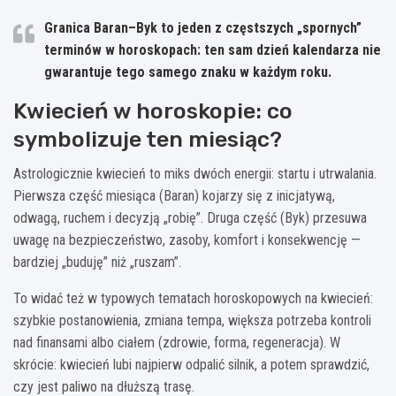
Granica Baran–Byk to jeden z częstszych „spornych”
terminów w horoskopach: ten sam dzień kalendarza nie
gwarantuje tego samego znaku w każdym roku.
Kwiecień w horoskopie: co
symbolizuje ten miesiąc?
Astrologicznie kwiecień to miks dwóch energii: startu i utrwalania.
Pierwsza część miesiąca (Baran) kojarzy się z inicjatywą,
odwagą, ruchem i decyzją „robię”. Druga część (Byk) przesuwa
uwagę na bezpieczeństwo, zasoby, komfort i konsekwencję —
bardziej „buduję” niż „ruszam”.
To widać też w typowych tematach horoskopowych na kwiecień:
szybkie postanowienia, zmiana tempa, większa potrzeba kontroli
nad finansami albo ciałem (zdrowie, forma, regeneracja). W
skrócie: kwiecień lubi najpierw odpalić silnik, a potem sprawdzić,
czy jest paliwo na dłuższą trasę.