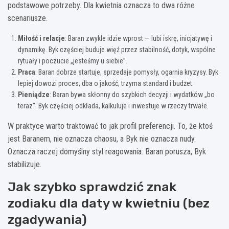
podstawowe potrzeby. Dla kwietnia oznacza to dwa różne
scenariusze.
Miłość i relacje
: Baran zwykle idzie wprost — lubi iskrę, inicjatywę i
dynamikę. Byk częściej buduje więź przez stabilność, dotyk, wspólne
rytuały i poczucie „jesteśmy u siebie”.
Praca
: Baran dobrze startuje, sprzedaje pomysły, ogarnia kryzysy. Byk
lepiej dowozi proces, dba o jakość, trzyma standard i budżet.
Pieniądze
: Baran bywa skłonny do szybkich decyzji i wydatków „bo
teraz”. Byk częściej odkłada, kalkuluje i inwestuje w rzeczy trwałe.
W praktyce warto traktować to jak profil preferencji. To, że ktoś
jest Baranem, nie oznacza chaosu, a Byk nie oznacza nudy.
Oznacza raczej domyślny styl reagowania: Baran porusza, Byk
stabilizuje.
Jak szybko sprawdzić znak
zodiaku dla daty w kwietniu (bez
zgadywania)