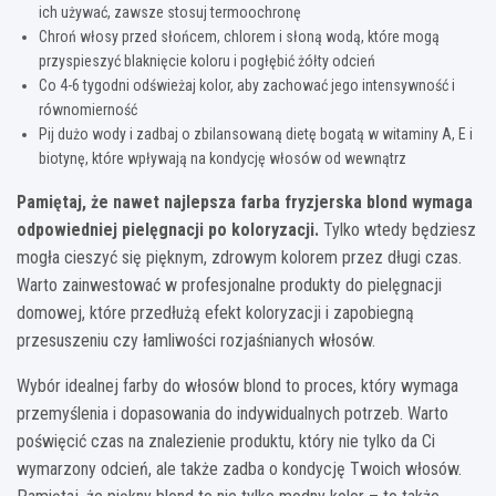
ich używać, zawsze stosuj termoochronę
Chroń włosy przed słońcem, chlorem i słoną wodą, które mogą
przyspieszyć blaknięcie koloru i pogłębić żółty odcień
Co 4-6 tygodni odświeżaj kolor, aby zachować jego intensywność i
równomierność
Pij dużo wody i zadbaj o zbilansowaną dietę bogatą w witaminy A, E i
biotynę, które wpływają na kondycję włosów od wewnątrz
Pamiętaj, że nawet najlepsza farba fryzjerska blond wymaga
odpowiedniej pielęgnacji po koloryzacji.
Tylko wtedy będziesz
mogła cieszyć się pięknym, zdrowym kolorem przez długi czas.
Warto zainwestować w profesjonalne produkty do pielęgnacji
domowej, które przedłużą efekt koloryzacji i zapobiegną
przesuszeniu czy łamliwości rozjaśnianych włosów.
Wybór idealnej farby do włosów blond to proces, który wymaga
przemyślenia i dopasowania do indywidualnych potrzeb. Warto
poświęcić czas na znalezienie produktu, który nie tylko da Ci
wymarzony odcień, ale także zadba o kondycję Twoich włosów.