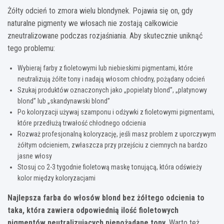
Żółty odcień to zmora wielu blondynek. Pojawia się on, gdy
naturalne pigmenty we włosach nie zostają całkowicie
zneutralizowane podczas rozjaśniania. Aby skutecznie uniknąć
tego problemu:
Wybieraj farby z fioletowymi lub niebieskimi pigmentami, które
neutralizują żółte tony i nadają włosom chłodny, pożądany odcień
Szukaj produktów oznaczonych jako „popielaty blond”, „platynowy
blond” lub „skandynawski blond”
Po koloryzacji używaj szamponu i odżywki z fioletowymi pigmentami,
które przedłużą trwałość chłodnego odcienia
Rozważ profesjonalną koloryzację, jeśli masz problem z uporczywym
żółtym odcieniem, zwłaszcza przy przejściu z ciemnych na bardzo
jasne włosy
Stosuj co 2-3 tygodnie fioletową maskę tonującą, która odświeży
kolor między koloryzacjami
Najlepsza farba do włosów blond bez żółtego odcienia to
taka, która zawiera odpowiednią ilość fioletowych
pigmentów neutralizujących niepożądane tony.
Warto też