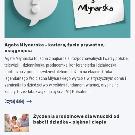
Agata Młynarska – kariera, życie prywatne,
osiągnięcia
Agata Młynarska to jedna z najbardziej rozpoznawalnych twarzy polskiej
telewizji – dziennikarka, producentka, konferansjerka i działaczka
społeczna z ponad trzydziestoletnim stażem na ekranie. Córka
legendarnego Wojciecha Młynarskiego wyrosła w artystycznym domu i
zamieniła to dziedzictwo w solidny fundament własnej, oryginalnej
kariery. Przez lata związana była z TVP, Polsatem…
Czytaj dalej
Życzenia urodzinowe dla wnuczki od
babci i dziadka – piękne i ciepłe