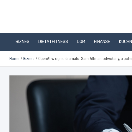
Skip
to
content
BIZNES
DIETA I FITNESS
DOM
FINANSE
KUCHN
Home
Biznes
OpenAI w ogniu dramatu: Sam Altman odwołany, a pote