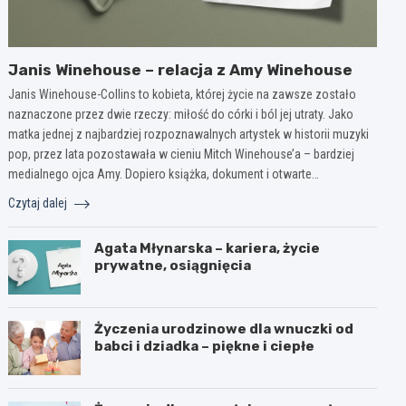
Janis Winehouse – relacja z Amy Winehouse
Janis Winehouse-Collins to kobieta, której życie na zawsze zostało
naznaczone przez dwie rzeczy: miłość do córki i ból jej utraty. Jako
matka jednej z najbardziej rozpoznawalnych artystek w historii muzyki
pop, przez lata pozostawała w cieniu Mitch Winehouse’a – bardziej
medialnego ojca Amy. Dopiero książka, dokument i otwarte…
Czytaj dalej
Agata Młynarska – kariera, życie
prywatne, osiągnięcia
Życzenia urodzinowe dla wnuczki od
babci i dziadka – piękne i ciepłe