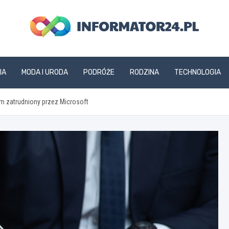
informator24.pl
IA
MODA I URODA
PODRÓŻE
RODZINA
TECHNOLOGIA
m zatrudniony przez Microsoft