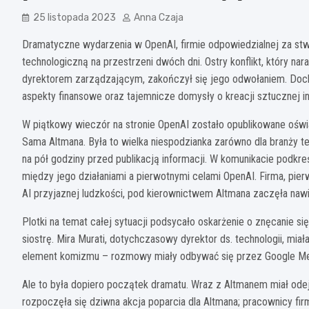
25 listopada 2023
Anna Czaja
Dramatyczne wydarzenia w OpenAI, firmie odpowiedzialnej za st
technologiczną na przestrzeni dwóch dni. Ostry konflikt, który
dyrektorem zarządzającym, zakończył się jego odwołaniem. Docho
aspekty finansowe oraz tajemnicze domysły o kreacji sztucznej int
W piątkowy wieczór na stronie OpenAI zostało opublikowane ośw
Sama Altmana. Była to wielka niespodzianka zarówno dla branży te
na pół godziny przed publikacją informacji. W komunikacie podkre
między jego działaniami a pierwotnymi celami OpenAI. Firma, pierw
AI przyjaznej ludzkości, pod kierownictwem Altmana zaczęła na
Plotki na temat całej sytuacji podsycało oskarżenie o znęcanie s
siostrę. Mira Murati, dotychczasowy dyrektor ds. technologii, mia
element komizmu – rozmowy miały odbywać się przez Google Me
Ale to była dopiero początek dramatu. Wraz z Altmanem miał od
rozpoczęła się dziwna akcja poparcia dla Altmana; pracownicy fi