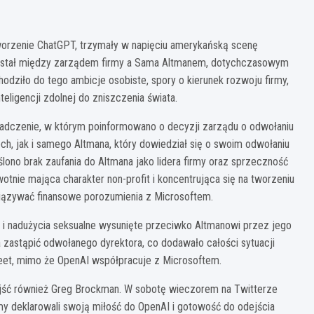
worzenie ChatGPT, trzymały w napięciu amerykańską scenę
 narastał między zarządem firmy a Sama Altmanem, dotychczasowym
dziło do tego ambicje osobiste, spory o kierunek rozwoju firmy,
eligencji zdolnej do zniszczenia świata.
iadczenie, w którym poinformowano o decyzji zarządu o odwołaniu
ch, jak i samego Altmana, który dowiedział się o swoim odwołaniu
ślono brak zaufania do Altmana jako lidera firmy oraz sprzeczność
otnie mająca charakter non-profit i koncentrująca się na tworzeniu
wiązywać finansowe porozumienia z Microsoftem.
ię i nadużycia seksualne wysunięte przeciwko Altmanowi przez jego
ła zastąpić odwołanego dyrektora, co dodawało całości sytuacji
et, mimo że OpenAI współpracuje z Microsoftem.
ejść również Greg Brockman. W sobotę wieczorem na Twitterze
rmy deklarowali swoją miłość do OpenAI i gotowość do odejścia