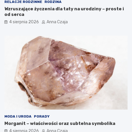
RELACJE RODZINNE
RODZINA
Wzruszające życzenia dla taty na urodziny – proste i
od serca
4 sierpnia 2026
Anna Czaja
MODA I URODA
PORADY
Morganit – właściwości oraz subtelna symbolika
4 sierpnia 2026
Anna Czaja