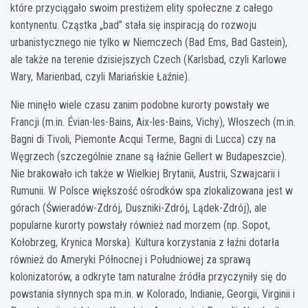
które przyciągało swoim prestiżem elity społeczne z całego
kontynentu. Cząstka „bad” stała się inspiracją do rozwoju
urbanistycznego nie tylko w Niemczech (Bad Ems, Bad Gastein),
ale także na terenie dzisiejszych Czech (Karlsbad, czyli Karlowe
Wary, Marienbad, czyli Mariańskie Łaźnie).
Nie minęło wiele czasu zanim podobne kurorty powstały we
Francji (m.in. Évian-les-Bains, Aix-les-Bains, Vichy), Włoszech (m.in.
Bagni di Tivoli, Piemonte Acqui Terme, Bagni di Lucca) czy na
Węgrzech (szczególnie znane są łaźnie Gellert w Budapeszcie).
Nie brakowało ich także w Wielkiej Brytanii, Austrii, Szwajcarii i
Rumunii. W Polsce większość ośrodków spa zlokalizowana jest w
górach (Świeradów-Zdrój, Duszniki-Zdrój, Lądek-Zdrój), ale
popularne kurorty powstały również nad morzem (np. Sopot,
Kołobrzeg, Krynica Morska). Kultura korzystania z łaźni dotarła
również do Ameryki Północnej i Południowej za sprawą
kolonizatorów, a odkryte tam naturalne źródła przyczyniły się do
powstania słynnych spa m.in. w Kolorado, Indianie, Georgii, Virginii i