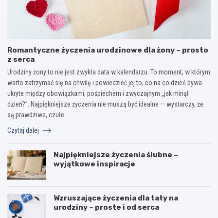
Romantyczne życzenia urodzinowe dla żony – prosto
z serca
Urodziny żony to nie jest zwykła data w kalendarzu. To moment, w którym
warto zatrzymać się na chwilę i powiedzieć jej to, co na co dzień bywa
ukryte między obowiązkami, pośpiechem i zwyczajnym „jak minął
dzień?”. Najpiękniejsze życzenia nie muszą być idealne — wystarczy, że
są prawdziwe, czułe…
Czytaj dalej
Najpiękniejsze życzenia ślubne –
wyjątkowe inspiracje
Wzruszające życzenia dla taty na
urodziny – proste i od serca