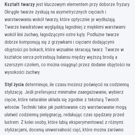
Kształt twarzy
jest kluczowym elementem przy doborze fryzury.
Okrągłe twarze zyskują na asymetrycznych cięciach i
warstwowaniu wokół twarzy, które optycznie je wydłużają.
Twarze kwadratowe wyglądają łagodniej z miękkimi warstwami
wokół linii żuchwy, łagodzącymi ostre kąty. Podłużne twarze
dobrze komponują się z grzywkami i cięciami dodającymi
objętości po bokach, które wizualnie skracają twarz. Twarze w
kształcie serca potrzebują balansu między węższą brodą a
szerszym czołem, co można osiągnąć przez dodanie objętości na
wysokości żuchwy.
Styl życia
determinuje, ile czasu możesz poświęcić na codzienną
stylizację. Jeśli preferujesz minimalne zaangażowanie, wybierz
cięcie, które naturalnie układa się zgodnie z teksturą Twoich
włosów. Techniki takie jak punktowanie czy warstwowanie mogą
ułatwić codzienną pielęgnację, redukując czas spędzany przed
lustrem. Z kolei osoby, które lubią eksperymentować z różnymi
stylizacjami, docenią uniwersalność cięć, które można zarówno