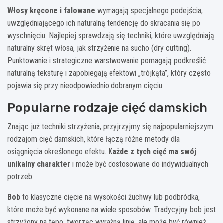
Włosy kręcone i falowane
wymagają specjalnego podejścia,
uwzględniającego ich naturalną tendencję do skracania się po
wyschnięciu. Najlepiej sprawdzają się techniki, które uwzględniają
naturalny skręt włosa, jak strzyżenie na sucho (dry cutting).
Punktowanie i strategiczne warstwowanie pomagają podkreślić
naturalną teksturę i zapobiegają efektowi „trójkąta”, który często
pojawia się przy nieodpowiednio dobranym cięciu.
Popularne rodzaje cięć damskich
Znając już techniki strzyżenia, przyjrzyjmy się najpopularniejszym
rodzajom cięć damskich, które łączą różne metody dla
osiągnięcia określonego efektu.
Każde z tych cięć ma swój
unikalny charakter
i może być dostosowane do indywidualnych
potrzeb.
Bob
to klasyczne cięcie na wysokości żuchwy lub podbródka,
które może być wykonane na wiele sposobów. Tradycyjny bob jest
strzyżony na tępo, tworząc wyraźną linię, ale może być również