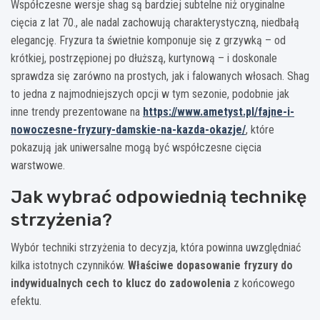
Współczesne wersje shag są bardziej subtelne niż oryginalne
cięcia z lat 70., ale nadal zachowują charakterystyczną, niedbałą
elegancję. Fryzura ta świetnie komponuje się z grzywką – od
krótkiej, postrzępionej po dłuższą, kurtynową – i doskonale
sprawdza się zarówno na prostych, jak i falowanych włosach. Shag
to jedna z najmodniejszych opcji w tym sezonie, podobnie jak
inne trendy prezentowane na
https://www.ametyst.pl/fajne-i-
nowoczesne-fryzury-damskie-na-kazda-okazje/
, które
pokazują jak uniwersalne mogą być współczesne cięcia
warstwowe.
Jak wybrać odpowiednią technikę
strzyżenia?
Wybór techniki strzyżenia to decyzja, która powinna uwzględniać
kilka istotnych czynników.
Właściwe dopasowanie fryzury do
indywidualnych cech to klucz do zadowolenia
z końcowego
efektu.