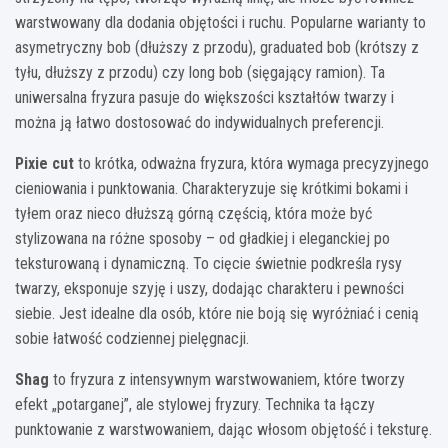
warstwowany dla dodania objętości i ruchu. Popularne warianty to
asymetryczny bob (dłuższy z przodu), graduated bob (krótszy z
tyłu, dłuższy z przodu) czy long bob (sięgający ramion). Ta
uniwersalna fryzura pasuje do większości kształtów twarzy i
można ją łatwo dostosować do indywidualnych preferencji.
Pixie cut
to krótka, odważna fryzura, która wymaga precyzyjnego
cieniowania i punktowania. Charakteryzuje się krótkimi bokami i
tyłem oraz nieco dłuższą górną częścią, która może być
stylizowana na różne sposoby – od gładkiej i eleganckiej po
teksturowaną i dynamiczną. To cięcie świetnie podkreśla rysy
twarzy, eksponuje szyję i uszy, dodając charakteru i pewności
siebie. Jest idealne dla osób, które nie boją się wyróżniać i cenią
sobie łatwość codziennej pielęgnacji.
Shag
to fryzura z intensywnym warstwowaniem, które tworzy
efekt „potarganej”, ale stylowej fryzury. Technika ta łączy
punktowanie z warstwowaniem, dając włosom objętość i teksturę.