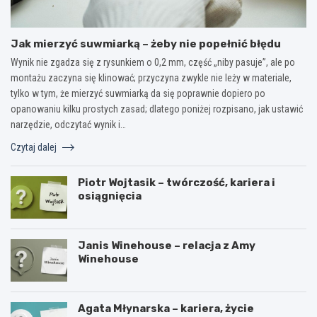
Jak mierzyć suwmiarką – żeby nie popełnić błędu
Wynik nie zgadza się z rysunkiem o 0,2 mm, część „niby pasuje”, ale po
montażu zaczyna się klinować; przyczyna zwykle nie leży w materiale,
tylko w tym, że mierzyć suwmiarką da się poprawnie dopiero po
opanowaniu kilku prostych zasad; dlatego poniżej rozpisano, jak ustawić
narzędzie, odczytać wynik i…
Czytaj dalej
Piotr Wojtasik – twórczość, kariera i
osiągnięcia
Janis Winehouse – relacja z Amy
Winehouse
Agata Młynarska – kariera, życie