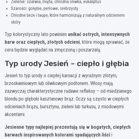
Zielenie: szałwia, mięta, chłodna oliwka, eukaliptus
Szarości: gołębie, perłowe, srebrzysty
Chłodne beże i taupe, które harmonizują z naturalnym odcieniem
skóry
Typ kolorystyczny lato powinien
unikać ostrych, intensywnych
barw oraz ciepłych, złotych odcieni
, które mogą sprawiać, że
cera będzie wyglądać na zmęczoną i poszarzałą.
Typ urody Jesień – ciepło i głębia
Jesień to typ urody o ciepłej karnacji z wyraźnym złotym,
brzoskwiniowym lub oliwkowym podtonem. Włosy mają
zazwyczaj charakterystyczne rudawe refleksy – od miedzianego
blondu po głęboki kasztanowy brąz. Oczy są często w ciepłych
odcieniach brązu, bursztynu, zieleni lub turkusu, z miodowymi
akcentami.
Jesienne typy najlepiej prezentują się w bogatych, ciepłych
barwach inspirowanych kolorami spadających liści
i