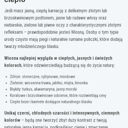
Jeśli masz jasną, ciepłą karnację z delikatnym złotym lub
brzoskwiniowym podtonem, jasne lub rudawe włosy oraz
niebieskie, zielone lub piwne oczy z charakterystycznymi złotymi
refleksami – prawdopodobnie jesteś Wiosną. Osoby o tym typie
urody często mają piegi i naturalnie rumiane policzki, które dodają
twarzy młodzieńczego blasku.
Wiosna najlepiej wygląda w ciepłych, jasnych i świeżych
kolorach
, które odzwierciedlają budzącą się do życia naturę:
Żółcie: słoneczne, cytrynowe, miodowe
Zielenie: wiosenna trawa, jabłko, mięta, limonka
Błękity: turkus, akwamaryna, jasny morski
Koralowe i brzoskwiniowe odcienie, które rozświetlają cerę
Ciepłe beże i karmele dodające naturalnego blasku
Unikaj czerni, chłodnych szarości i intensywnych, ciemnych
kolorów
– będą one tworzyć zbyt duży kontrast z twoją
naturalnie jasną karnacją, podkreślając cienie i zmęczenie.