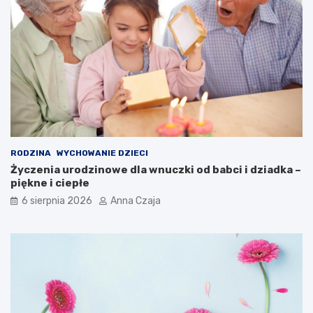
RODZINA
WYCHOWANIE DZIECI
Życzenia urodzinowe dla wnuczki od babci i dziadka –
piękne i ciepłe
6 sierpnia 2026
Anna Czaja