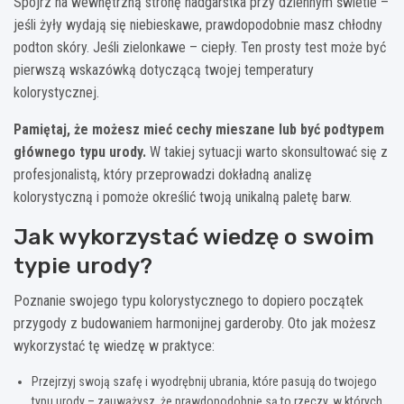
Spójrz na wewnętrzną stronę nadgarstka przy dziennym świetle –
jeśli żyły wydają się niebieskawe, prawdopodobnie masz chłodny
podton skóry. Jeśli zielonkawe – ciepły. Ten prosty test może być
pierwszą wskazówką dotyczącą twojej temperatury
kolorystycznej.
Pamiętaj, że możesz mieć cechy mieszane lub być podtypem
głównego typu urody.
W takiej sytuacji warto skonsultować się z
profesjonalistą, który przeprowadzi dokładną analizę
kolorystyczną i pomoże określić twoją unikalną paletę barw.
Jak wykorzystać wiedzę o swoim
typie urody?
Poznanie swojego typu kolorystycznego to dopiero początek
przygody z budowaniem harmonijnej garderoby. Oto jak możesz
wykorzystać tę wiedzę w praktyce:
Przejrzyj swoją szafę i wyodrębnij ubrania, które pasują do twojego
typu urody – zauważysz, że prawdopodobnie są to rzeczy, w których