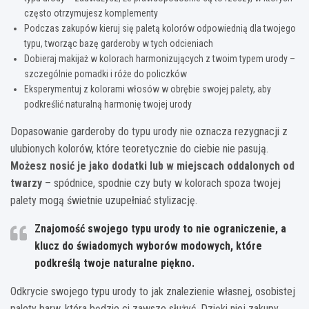
często otrzymujesz komplementy
Podczas zakupów kieruj się paletą kolorów odpowiednią dla twojego
typu, tworząc bazę garderoby w tych odcieniach
Dobieraj makijaż w kolorach harmonizujących z twoim typem urody –
szczególnie pomadki i róże do policzków
Eksperymentuj z kolorami włosów w obrębie swojej palety, aby
podkreślić naturalną harmonię twojej urody
Dopasowanie garderoby do typu urody nie oznacza rezygnacji z
ulubionych kolorów, które teoretycznie do ciebie nie pasują.
Możesz nosić je jako dodatki lub w miejscach oddalonych od
twarzy
– spódnice, spodnie czy buty w kolorach spoza twojej
palety mogą świetnie uzupełniać stylizację.
Znajomość swojego typu urody to nie ograniczenie, a
klucz do świadomych wyborów modowych, które
podkreślą twoje naturalne piękno.
Odkrycie swojego typu urody to jak znalezienie własnej, osobistej
palety barw, która będzie ci zawsze służyć. Dzięki niej zakupy