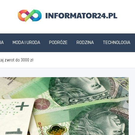
informator24.pl
IA
MODA I URODA
PODRÓŻE
RODZINA
TECHNOLOGIA
aj zwrot do 3000 zł