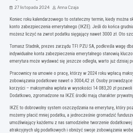
27 listopada 2024
Anna Czaja
Koniec roku kalendarzowego to ostateczny termin, kiedy można sk
konto zabezpieczenia emerytalnego (IKZE). Jeśli do końca grudni
możesz liczyć na zwrot podatku sięgający nawet 3000 zł. Oto sz
Tomasz Stadnik, prezes zarządu TFI PZU SA, podkreśla wagę dban
indywidualne konta zabezpieczenia emerytalnego stanowią kluczo
emerytura może wydawać się jeszcze odległa, warto już dzisiaj 
Pracownicy na umowie o pracę, którzy w 2024 roku wpłacą maks
zobowiązania podatkowe nawet o 3004,42 zł. Osoby prowadzące 
korzyści – maksymalna wpłata w wysokości 14 083,20 zł pozwoli 
Dodatkowo, zgromadzone na IKZE środki mają charakter prywatny 
IKZE to dobrowolny system oszczędzania na emeryturę, który poz
możemy płacić mniej podatku, a jednocześnie gromadzić fundusze
umożliwiający każdemu z nas samodzielne tworzenie dodatkowej e
atrakcyjnych ulg podatkowych i obniżyć swoje zobowiązania wobec