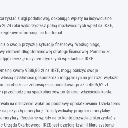
orzystać z ulgi podatkowej, dokonując wpłaty na indywidualne
a 2024 roku wykorzystasz pełną możliwość tych wpłat na IKZE,
czegółowe informacje na ten temat.
ia o swoją przyszłą sytuację finansową. Według niego,
wy element długoterminowej strategii finansowej. Pomimo że
podjąć decyzję o systematycznych wpłatach na IKZE.
ymalną kwotę 9388,80 zł na IKZE, mogą obniżyć swoje
własną działalność gospodarczą mogą liczyć na jeszcze większe
im na obniżenie zobowiązania podatkowego aż o 4506,62 zł.
i przechodzą na spadkobierców po śmierci właściciela konta.
wala na odliczenie wpłat od podstawy opodatkowania. Dzięki temu
 na przyszłą emeryturę. To indywidualny program emerytalny,
merytury. Regularne wpłaty na to konto pozwalają skorzystać z
 Urzędu Skarbowego. IKZE jest częścią tzw. III filaru systemu