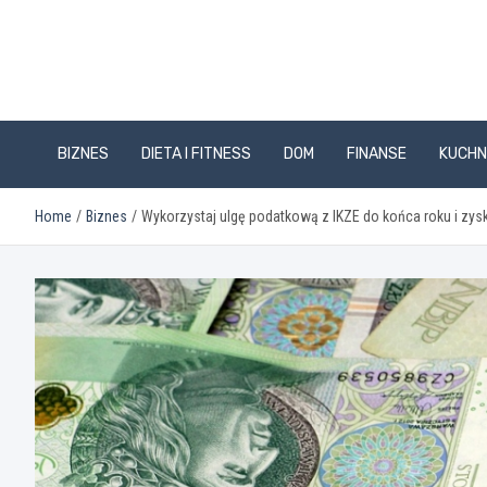
Skip
to
content
BIZNES
DIETA I FITNESS
DOM
FINANSE
KUCHN
Home
Biznes
Wykorzystaj ulgę podatkową z IKZE do końca roku i zysk