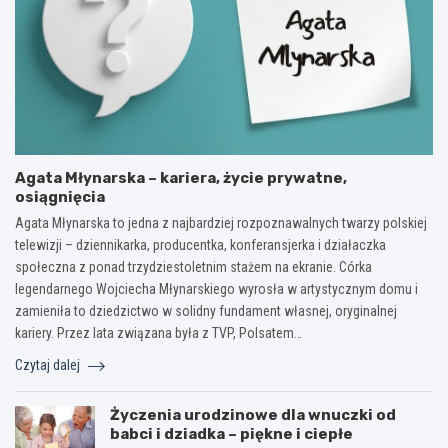
Agata Młynarska – kariera, życie prywatne,
osiągnięcia
Agata Młynarska to jedna z najbardziej rozpoznawalnych twarzy polskiej
telewizji – dziennikarka, producentka, konferansjerka i działaczka
społeczna z ponad trzydziestoletnim stażem na ekranie. Córka
legendarnego Wojciecha Młynarskiego wyrosła w artystycznym domu i
zamieniła to dziedzictwo w solidny fundament własnej, oryginalnej
kariery. Przez lata związana była z TVP, Polsatem…
Czytaj dalej
Życzenia urodzinowe dla wnuczki od
babci i dziadka – piękne i ciepłe