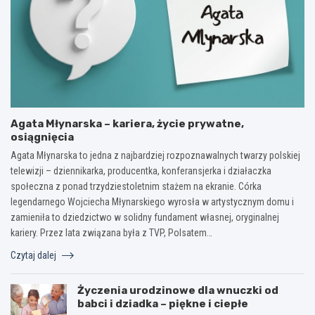
Agata Młynarska – kariera, życie prywatne,
osiągnięcia
Agata Młynarska to jedna z najbardziej rozpoznawalnych twarzy polskiej
telewizji – dziennikarka, producentka, konferansjerka i działaczka
społeczna z ponad trzydziestoletnim stażem na ekranie. Córka
legendarnego Wojciecha Młynarskiego wyrosła w artystycznym domu i
zamieniła to dziedzictwo w solidny fundament własnej, oryginalnej
kariery. Przez lata związana była z TVP, Polsatem…
Czytaj dalej
Życzenia urodzinowe dla wnuczki od
babci i dziadka – piękne i ciepłe