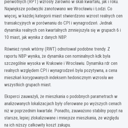
pierwotnych (RPT) wzrosły zarówno w skali kwartału, jak i roku.
Największe podwyżki zanotowano we Wrocławiu i Łodzi. Co
więcej, w każdej kategorii miast stwierdzono wzrost realnych cen
transakcyjnych w porównaniu do CPI i wynagrodzeń. Jednak
dynamika realnych cen kwartalnych zmniejszyła się w grupach 6 i
10 miast, jak wynika z danych NBP.
Również rynek wtórny (RWT) odnotował podobne trendy. Z
raportu NBP wynika, że dynamika cen nominalnych kdk była
szczególnie wysoka w Krakowie i Wrocławiu. Dynamika rdr cen
realnych względem CPI i wynagrodzeń była pozytywna, a cena
mieszkań korygowanych indeksem hedonicznym wzrosła we
wszystkich grupach miast.
Eksperci zauważyli, że mieszkania o podobnych parametrach w
analizowanych lokalizacjach były oferowane po wyższych cenach
niż w poprzednim kwartale. Ponadto, zauważono stabilny popyt na
starsze, lepiej zlokalizowane i mniejsze mieszkania, ze względu
na ich niższy całkowity koszt zakupu.