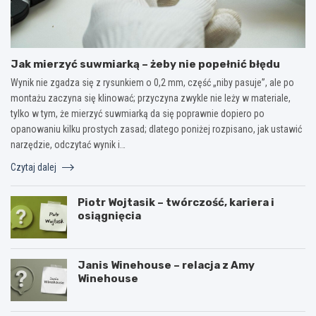
Jak mierzyć suwmiarką – żeby nie popełnić błędu
Wynik nie zgadza się z rysunkiem o 0,2 mm, część „niby pasuje”, ale po
montażu zaczyna się klinować; przyczyna zwykle nie leży w materiale,
tylko w tym, że mierzyć suwmiarką da się poprawnie dopiero po
opanowaniu kilku prostych zasad; dlatego poniżej rozpisano, jak ustawić
narzędzie, odczytać wynik i…
Czytaj dalej
Piotr Wojtasik – twórczość, kariera i
osiągnięcia
Janis Winehouse – relacja z Amy
Winehouse