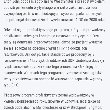
Elton John podczas spotkania w Westminster z przedstawicielami
obu izb parlamentu brytyjskiego wyraził przekonanie, że lider
zwycięskiej partii w nadchodzących wyborach parlamentarnych
ma potencjał doprowadzić do wyeliminowania AIDS do 2030 roku.
Odwołał się do profilaktycznego programu, który jest prowadzony
od kilkunastu miesięcy i obejmuje rutynowe testy opt-out (tzn.
testy są domyślnie przeprowadzane, chyba że pacjent wyraźnie
się nie zgadza) na obecność wirusa HIV na oddziałach
ratunkowych. Jak dotąd, takie standardowe procedury były
realizowane na 34 brytyjskich oddziałach SOR. Jednakże decyzja
rządu umożliwiła rozszerzenie tego procesu na 46 kolejnych
placówkach. W ramach tego programu przeprowadzane są także
testy przesiewowe na obecność wirusowego zapalenia wątroby
typu B i C.
Pilotażowy program profilaktyczny został wprowadzony w
kwietniu poprzedniego roku, głównie w Londynie, lecz także na
trzech oddziałach w Manchesterze oraz w Blackpool i Brighton.