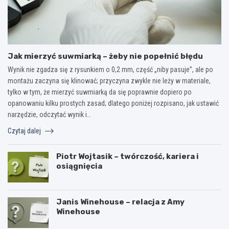
Jak mierzyć suwmiarką – żeby nie popełnić błędu
Wynik nie zgadza się z rysunkiem o 0,2 mm, część „niby pasuje”, ale po
montażu zaczyna się klinować; przyczyna zwykle nie leży w materiale,
tylko w tym, że mierzyć suwmiarką da się poprawnie dopiero po
opanowaniu kilku prostych zasad; dlatego poniżej rozpisano, jak ustawić
narzędzie, odczytać wynik i…
Czytaj dalej
Piotr Wojtasik – twórczość, kariera i
osiągnięcia
Janis Winehouse – relacja z Amy
Winehouse