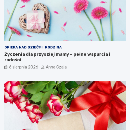
OPIEKA NAD DZIEĆMI
RODZINA
Życzenia dla przyszłej mamy – pełne wsparcia i
radości
6 sierpnia 2026
Anna Czaja