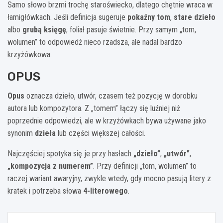
Samo słowo brzmi trochę staroświecko, dlatego chętnie wraca w
łamigłówkach. Jeśli definicja sugeruje
pokaźny tom
,
stare dzieło
albo
grubą księgę
, foliał pasuje świetnie. Przy samym „tom,
wolumen” to odpowiedź nieco rzadsza, ale nadal bardzo
krzyżówkowa.
OPUS
Opus
oznacza dzieło, utwór, czasem też pozycję w dorobku
autora lub kompozytora. Z „tomem” łączy się luźniej niż
poprzednie odpowiedzi, ale w krzyżówkach bywa używane jako
synonim
dzieła
lub części większej całości.
Najczęściej spotyka się je przy hasłach
„dzieło”
,
„utwór”
,
„kompozycja z numerem”
. Przy definicji „tom, wolumen” to
raczej wariant awaryjny, zwykle wtedy, gdy mocno pasują litery z
kratek i potrzeba słowa
4-literowego
.
Nawigacja