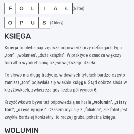
F
O
L
I
A
Ł
(6 liter)
O
P
U
S
(4 litery)
KSIĘGA
Księga
to chyba najczęstsza odpowiedź przy definicjach typu
„tom”, „wolumen”, „duża książka”. W praktyce oznacza większy
tom albo wyodrębnioną część większego dzieła.
To słowo ma długą tradycję: w dawnych tytułach bardzo często
zamiast „tom” pojawiała się właśnie
księga
. Stąd dobrze siada w
krzyżówkach, zwłaszcza gdy liczba pól wynosi
6
.
Krzyżówkowo bywa też odpowiedzią na hasła
„wolumin”
,
„stary
tom”
,
„część epopei”
. Czasem myli się z „foliałem”, ale foliał jest
zwykle bardziej konkretny: to raczej gruba, pokaźna księga.
WOLUMIN