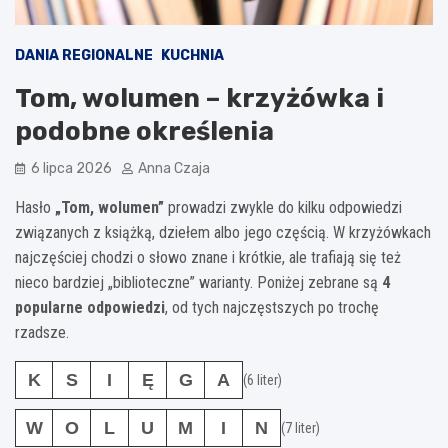
DANIA REGIONALNE
KUCHNIA
Tom, wolumen – krzyżówka i
podobne określenia
6 lipca 2026
Anna Czaja
Hasło
„Tom, wolumen”
prowadzi zwykle do kilku odpowiedzi
związanych z książką, dziełem albo jego częścią. W krzyżówkach
najczęściej chodzi o słowo znane i krótkie, ale trafiają się też
nieco bardziej „biblioteczne” warianty. Poniżej zebrane są
4
popularne odpowiedzi
, od tych najczęstszych po trochę
rzadsze.
K
S
I
Ę
G
A
(6 liter)
W
O
L
U
M
I
N
(7 liter)