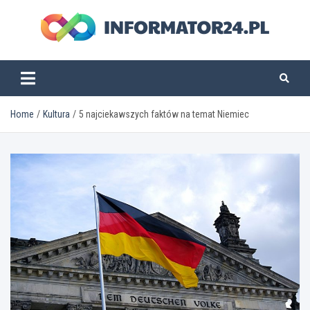
Skip
to
content
informator24.pl
Home
Kultura
5 najciekawszych faktów na temat Niemiec