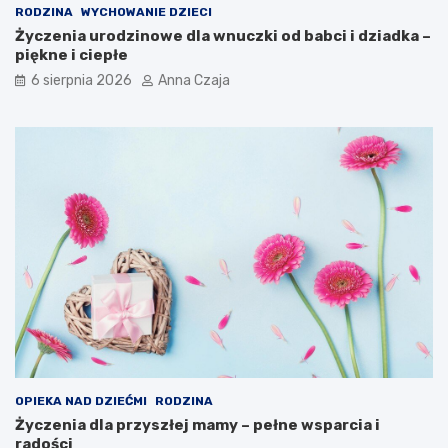
RODZINA
WYCHOWANIE DZIECI
Życzenia urodzinowe dla wnuczki od babci i dziadka –
piękne i ciepłe
6 sierpnia 2026
Anna Czaja
OPIEKA NAD DZIEĆMI
RODZINA
Życzenia dla przyszłej mamy – pełne wsparcia i
radości