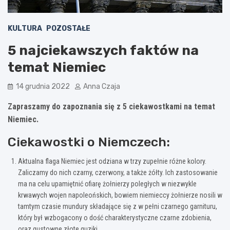
KULTURA
POZOSTAŁE
5 najciekawszych faktów na
temat Niemiec
14 grudnia 2022
Anna Czaja
Zapraszamy do zapoznania się z 5 ciekawostkami na temat
Niemiec.
Ciekawostki o Niemczech:
Aktualna flaga Niemiec jest odziana w trzy zupełnie różne kolory.
Zaliczamy do nich czarny, czerwony, a także żółty. Ich zastosowanie
ma na celu upamiętnić ofiarę żołnierzy poległych w niezwykle
krwawych wojen napoleońskich, bowiem niemieccy żołnierze nosili w
tamtym czasie mundury składające się z w pełni czarnego garnituru,
który był wzbogacony o dość charakterystyczne czarne zdobienia,
oraz gustowne złote guziki.