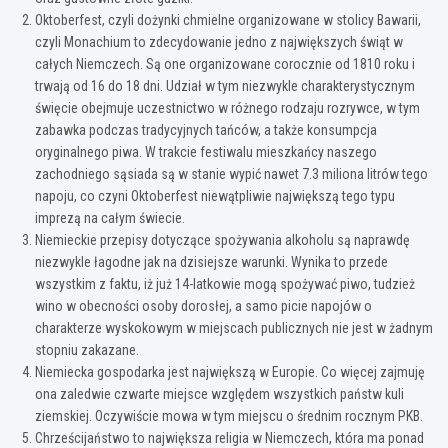
Oktoberfest, czyli dożynki chmielne organizowane w stolicy Bawarii,
czyli Monachium to zdecydowanie jedno z największych świąt w
całych Niemczech. Są one organizowane corocznie od 1810 roku i
trwają od 16 do 18 dni. Udział w tym niezwykle charakterystycznym
święcie obejmuje uczestnictwo w różnego rodzaju rozrywce, w tym
zabawka podczas tradycyjnych tańców, a także konsumpcja
oryginalnego piwa. W trakcie festiwalu mieszkańcy naszego
zachodniego sąsiada są w stanie wypić nawet 7.3 miliona litrów tego
napoju, co czyni Oktoberfest niewątpliwie największą tego typu
imprezą na całym świecie.
Niemieckie przepisy dotyczące spożywania alkoholu są naprawdę
niezwykle łagodne jak na dzisiejsze warunki. Wynika to przede
wszystkim z faktu, iż już 14-latkowie mogą spożywać piwo, tudzież
wino w obecności osoby dorosłej, a samo picie napojów o
charakterze wyskokowym w miejscach publicznych nie jest w żadnym
stopniu zakazane.
Niemiecka gospodarka jest największą w Europie. Co więcej zajmuję
ona zaledwie czwarte miejsce względem wszystkich państw kuli
ziemskiej. Oczywiście mowa w tym miejscu o średnim rocznym PKB.
Chrześcijaństwo to największa religia w Niemczech, która ma ponad