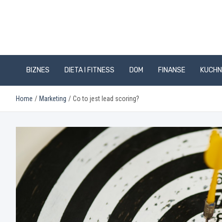
Skip
to
content
BIZNES
DIETA I FITNESS
DOM
FINANSE
KUCHN
Home
Marketing
Co to jest lead scoring?