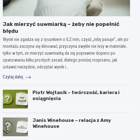
Jak mierzyć suwmiarką – żeby nie popełnić
błędu
Wynik nie zgadza się z rysunkiem o 0,2 mm, część „niby pasuje”, ale po
montażu zaczyna się klinować; przyczyna zwykle nie leży w materiale,
tylko w tym, że mierzyć suwmiarką da się poprawnie dopiero po
opanowaniu kilku prostych zasad; dlatego poniżej rozpisano, jak
ustawić narzędzie, odczytać wynik i…
Czytaj dalej
Piotr Wojtasik – twórczość, kariera i
osiągnięcia
Janis Winehouse – relacja z Amy
Winehouse