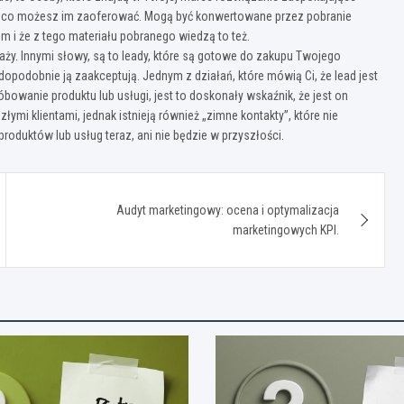
tym, co możesz im zaoferować. Mogą być konwertowane przez pobranie
 i że z tego materiału pobranego wiedzą to też.
aży. Innymi słowy, są to leady, które są gotowe do zakupu Twojego
wdopodobnie ją zaakceptują. Jednym z działań, które mówią Ci, że lead jest
óbowanie produktu lub usługi, jest to doskonały wskaźnik, że jest on
łymi klientami, jednak istnieją również „zimne kontakty”, które nie
 produktów lub usług teraz, ani nie będzie w przyszłości.
Audyt marketingowy: ocena i optymalizacja
marketingowych KPI.