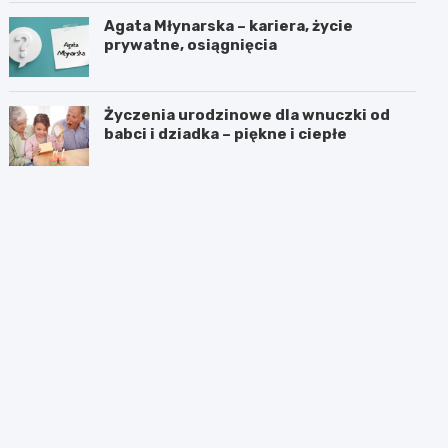
Agata Młynarska – kariera, życie
prywatne, osiągnięcia
Życzenia urodzinowe dla wnuczki od
babci i dziadka – piękne i ciepłe