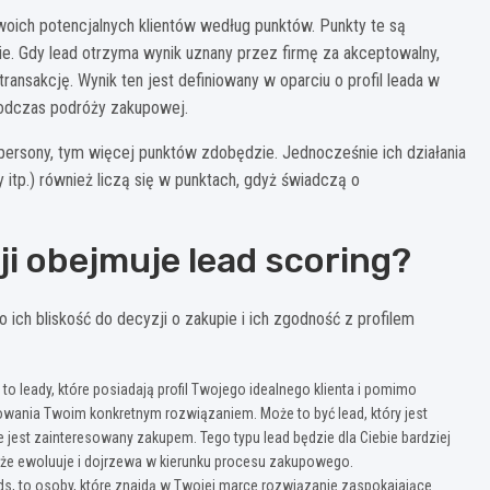
woich potencjalnych klientów według punktów. Punkty te są
ie. Gdy lead otrzyma wynik uznany przez firmę za akceptowalny,
ansakcję. Wynik ten jest definiowany w oparciu o profil leada w
 podczas podróży zakupowej.
j persony, tym więcej punktów zdobędzie. Jednocześnie ich działania
y itp.) również liczą się w punktach, gdyż świadczą o
ji obejmuje lead scoring?
 o ich bliskość do decyzji o zakupie i ich zgodność z profilem
) to leady, które posiadają profil Twojego idealnego klienta i pomimo
owania Twoim konkretnym rozwiązaniem. Może to być lead, który jest
e jest zainteresowany zakupem. Tego typu lead będzie dla Ciebie bardziej
i, że ewoluuje i dojrzewa w kierunku procesu zakupowego.
eads, to osoby, które znajdą w Twojej marce rozwiązanie zaspokajające