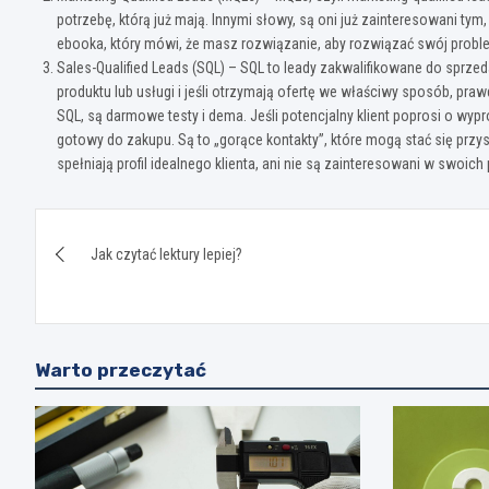
potrzebę, którą już mają. Innymi słowy, są oni już zainteresowani 
ebooka, który mówi, że masz rozwiązanie, aby rozwiązać swój problem
Sales-Qualified Leads (SQL) – SQL to leady zakwalifikowane do sprzed
produktu lub usługi i jeśli otrzymają ofertę we właściwy sposób, pra
SQL, są darmowe testy i dema. Jeśli potencjalny klient poprosi o wypr
gotowy do zakupu. Są to „gorące kontakty”, które mogą stać się przysz
spełniają profil idealnego klienta, ani nie są zainteresowani w swoich
Nawigacja
Jak czytać lektury lepiej?
wpisu
Warto przeczytać