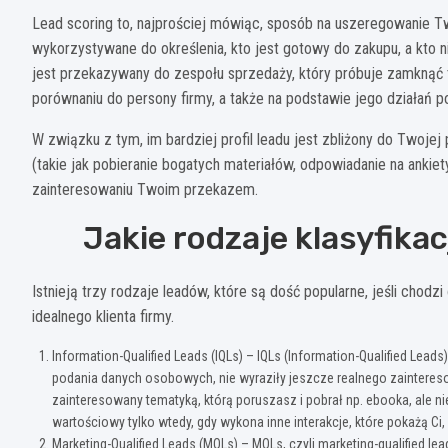
Lead scoring to, najprościej mówiąc, sposób na uszeregowanie T
wykorzystywane do określenia, kto jest gotowy do zakupu, a kto n
jest przekazywany do zespołu sprzedaży, który próbuje zamknąć tr
porównaniu do persony firmy, a także na podstawie jego działań
W związku z tym, im bardziej profil leadu jest zbliżony do Twoje
(takie jak pobieranie bogatych materiałów, odpowiadanie na ankiet
zainteresowaniu Twoim przekazem.
Jakie rodzaje klasyfikac
Istnieją trzy rodzaje leadów, które są dość popularne, jeśli chodzi
idealnego klienta firmy.
Information-Qualified Leads (IQLs) – IQLs (Information-Qualified Leads
podania danych osobowych, nie wyraziły jeszcze realnego zainteres
zainteresowany tematyką, którą poruszasz i pobrał np. ebooka, ale ni
wartościowy tylko wtedy, gdy wykona inne interakcje, które pokażą C
Marketing-Qualified Leads (MQLs) – MQLs, czyli marketing-qualified l