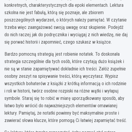
konkretnych, charakterystycznych dla epoki elementach. Lektura
szkolna nie jest fabułą, którą się poznaje, ale zbiorem
poszczególnych wydarzeń, o których należy pamiętać. W czytanie
trzeba więc zaangażować swoją uwagę oraz skupienie. Podejdź
do nich raczej jak do podręcznika i wyciągaj z nich wiedzę, nie daj
się porwać historii i zapomnieć, czego szukasz w książce.
Bardzo pomocną strategią jest robienie notatek. To doskonała
strategia szczególnie dla tych osób, które czytają dużo książek i
nie są w stanie zapamiętywać dokładnie ich treści. Załóż zupełnie
osobny zeszyt na spisywanie treści, którą wyczytasz. Wypisz
wszystkich bohaterów z książki z krótką informacją o ich rodzinie
i roli w historii, twórz osobne rozpiski na różne wątki i wyłapuj
symbole. Staraj się to robić w miarę uporządkowany sposób, aby
łatwo było wrócić do najważniejszych elementów omawianej
lektury. Pamiętaj, że notatki powinny być maksymalnie proste i
zawierać słowa klucze, które pomogą Ci łatwiej zapamiętać treść.