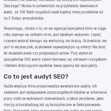
Dlaczego? Można to potwierdzić na przykładzie światowych
walut, za 100 Rubli rosyjskich nadal kupimy mniej produktów niż
za 2 Dolary amerykańskie.
Reasumując, chodzi o to, że nie agencja/specjalista który w ciągu
roku zajmuje się setkami stron, jest idealnym wyborem. Lepiej
czasami wybrać kierując się wartością, nie ilością. Oczywiście, nie
jest to wyznacznik, aczkolwiek najważniejsze są efekty! Nie ilość
lat doświadczenia czy podpisanych umów. Przy wyborze
specjalistów SEO warto zatem kierować się zdrowym rozsądkiem
i faktami dotyczącymi wyników danej agencji lub specjalisty.
Co to jest audyt SEO?
Każda większa firma przeprowadza wewnętrzne audyty. Ich
zadaniem jest wyłapywanie poszczególnych błędów w schemacie
pracy osób na wybranych stanowiskach, a także określenie, jakie
rzeczy przeszkadzają lub są bezużyteczne w funkcjonowaniu
firmy. Pracownik, który przeprowadza taki audyt, na sam koniec