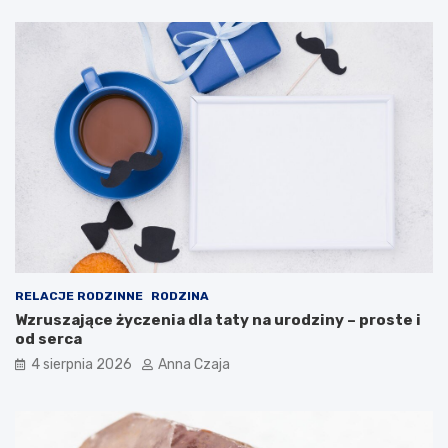
RELACJE RODZINNE
RODZINA
Wzruszające życzenia dla taty na urodziny – proste i
od serca
4 sierpnia 2026
Anna Czaja