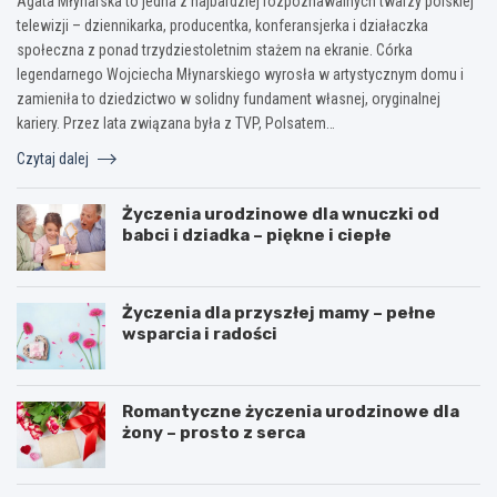
Agata Młynarska to jedna z najbardziej rozpoznawalnych twarzy polskiej
telewizji – dziennikarka, producentka, konferansjerka i działaczka
społeczna z ponad trzydziestoletnim stażem na ekranie. Córka
legendarnego Wojciecha Młynarskiego wyrosła w artystycznym domu i
zamieniła to dziedzictwo w solidny fundament własnej, oryginalnej
kariery. Przez lata związana była z TVP, Polsatem…
Czytaj dalej
Życzenia urodzinowe dla wnuczki od
babci i dziadka – piękne i ciepłe
Życzenia dla przyszłej mamy – pełne
wsparcia i radości
Romantyczne życzenia urodzinowe dla
żony – prosto z serca