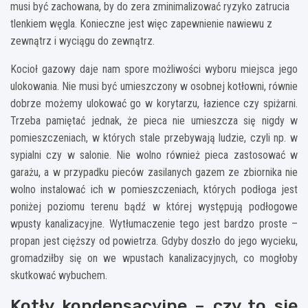
musi być zachowana, by do zera zminimalizować ryzyko zatrucia
tlenkiem węgla. Konieczne jest więc zapewnienie nawiewu z
zewnątrz i wyciągu do zewnątrz.
Kocioł gazowy daje nam spore możliwości wyboru miejsca jego
ulokowania. Nie musi być umieszczony w osobnej kotłowni, równie
dobrze możemy ulokować go w korytarzu, łazience czy spiżarni.
Trzeba pamiętać jednak, że pieca nie umieszcza się nigdy w
pomieszczeniach, w których stale przebywają ludzie, czyli np. w
sypialni czy w salonie. Nie wolno również pieca zastosować w
garażu, a w przypadku pieców zasilanych gazem ze zbiornika nie
wolno instalować ich w pomieszczeniach, których podłoga jest
poniżej poziomu terenu bądź w której występują podłogowe
wpusty kanalizacyjne. Wytłumaczenie tego jest bardzo proste –
propan jest cięższy od powietrza. Gdyby doszło do jego wycieku,
gromadziłby się on we wpustach kanalizacyjnych, co mogłoby
skutkować wybuchem.
Kotły kondensacyjne – czy to się