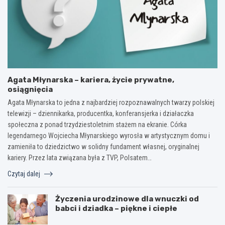
Agata Młynarska – kariera, życie prywatne,
osiągnięcia
Agata Młynarska to jedna z najbardziej rozpoznawalnych twarzy polskiej
telewizji – dziennikarka, producentka, konferansjerka i działaczka
społeczna z ponad trzydziestoletnim stażem na ekranie. Córka
legendarnego Wojciecha Młynarskiego wyrosła w artystycznym domu i
zamieniła to dziedzictwo w solidny fundament własnej, oryginalnej
kariery. Przez lata związana była z TVP, Polsatem…
Czytaj dalej
Życzenia urodzinowe dla wnuczki od
babci i dziadka – piękne i ciepłe