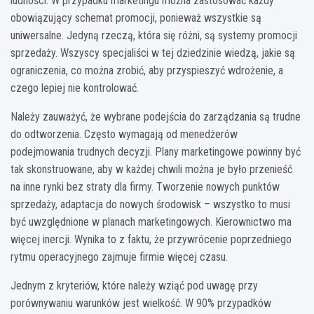
ludności. W przypadku marketingu można zastosować każdy
obowiązujący schemat promocji, ponieważ wszystkie są
uniwersalne. Jedyną rzeczą, która się różni, są systemy promocji
sprzedaży. Wszyscy specjaliści w tej dziedzinie wiedzą, jakie są
ograniczenia, co można zrobić, aby przyspieszyć wdrożenie, a
czego lepiej nie kontrolować.
Należy zauważyć, że wybrane podejścia do zarządzania są trudne
do odtworzenia. Często wymagają od menedżerów
podejmowania trudnych decyzji. Plany marketingowe powinny być
tak skonstruowane, aby w każdej chwili można je było przenieść
na inne rynki bez straty dla firmy. Tworzenie nowych punktów
sprzedaży, adaptacja do nowych środowisk – wszystko to musi
być uwzględnione w planach marketingowych. Kierownictwo ma
więcej inercji. Wynika to z faktu, że przywrócenie poprzedniego
rytmu operacyjnego zajmuje firmie więcej czasu.
Jednym z kryteriów, które należy wziąć pod uwagę przy
porównywaniu warunków jest wielkość. W 90% przypadków