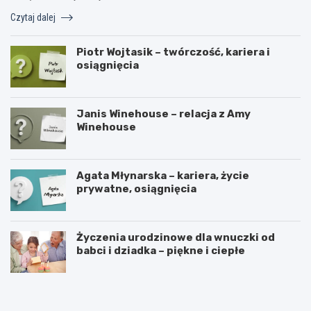
Czytaj dalej
Piotr Wojtasik – twórczość, kariera i
osiągnięcia
Janis Winehouse – relacja z Amy
Winehouse
Agata Młynarska – kariera, życie
prywatne, osiągnięcia
Życzenia urodzinowe dla wnuczki od
babci i dziadka – piękne i ciepłe