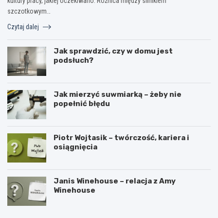
kultury pracy, jakiej oczekiwano. Różnica między silnikiem
szczotkowym…
Czytaj dalej
Jak sprawdzić, czy w domu jest
podsłuch?
Jak mierzyć suwmiarką – żeby nie
popełnić błędu
Piotr Wojtasik – twórczość, kariera i
osiągnięcia
Janis Winehouse – relacja z Amy
Winehouse