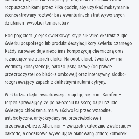
rozpuszczalnikami przez kilka godzin, aby uzyskać maksymalnie
skoncentrowany roztwór bez ewentualnych strat wywołanych
działaniem wysokiej temperatury.
Pod pojęciem „olejek świerkowy” kryje się więc ekstrakt z igieł
świerku pospolitego lub produkt destylacji kory świerku czarnego.
Każdy surowiec daje nieco inną kompozycję chemiczną oraz
różnicujący się zapach olejku. Na ogół, olejek świerkowy ma
wodnistą konsystencję, bardzo jasną barwę (od prawie
przezroczystej do blado-słomkowej) oraz intensywny, słodko-
rozgrzewający zapach z delikatnymi nutami cytryny.
W składzie olejku świerkowego znajdują się m.in.: Kamfen –
terpen sprawiający, że po nałożeniu na skórę daje uczucie
świeżego chłodzenia, ma właściwości przeciwzapalne,
antybiotyczne, antyoksydacyjne, przeciwbólowe i
przeciwgrzybicze. Alfa-pinen – związek skutecznie zwalczający
bakterie, a dodatkowo wywołujący planowaną śmierć komórek