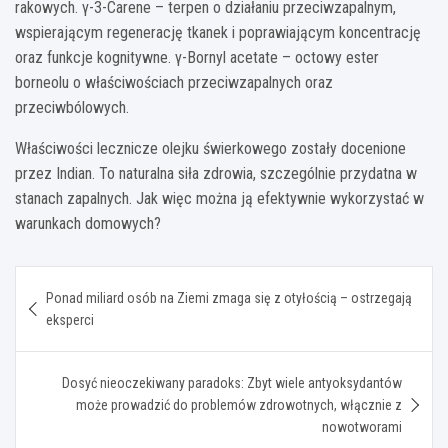
rakowych. γ-3-Carene – terpen o działaniu przeciwzapalnym,
wspierającym regenerację tkanek i poprawiającym koncentrację
oraz funkcje kognitywne. γ-Bornyl acetate – octowy ester
borneolu o właściwościach przeciwzapalnych oraz
przeciwbólowych.
Właściwości lecznicze olejku świerkowego zostały docenione
przez Indian. To naturalna siła zdrowia, szczególnie przydatna w
stanach zapalnych. Jak więc można ją efektywnie wykorzystać w
warunkach domowych?
Nawigacja
Ponad miliard osób na Ziemi zmaga się z otyłością – ostrzegają
wpisu
eksperci
Dosyć nieoczekiwany paradoks: Zbyt wiele antyoksydantów
może prowadzić do problemów zdrowotnych, włącznie z
nowotworami