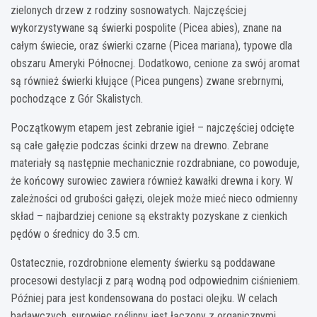
zielonych drzew z rodziny sosnowatych. Najczęściej
wykorzystywane są świerki pospolite (Picea abies), znane na
całym świecie, oraz świerki czarne (Picea mariana), typowe dla
obszaru Ameryki Północnej. Dodatkowo, cenione za swój aromat
są również świerki kłujące (Picea pungens) zwane srebrnymi,
pochodzące z Gór Skalistych.
Początkowym etapem jest zebranie igieł – najczęściej odcięte
są całe gałęzie podczas ścinki drzew na drewno. Zebrane
materiały są następnie mechanicznie rozdrabniane, co powoduje,
że końcowy surowiec zawiera również kawałki drewna i kory. W
zależności od grubości gałęzi, olejek może mieć nieco odmienny
skład – najbardziej cenione są ekstrakty pozyskane z cienkich
pędów o średnicy do 3.5 cm.
Ostatecznie, rozdrobnione elementy świerku są poddawane
procesowi destylacji z parą wodną pod odpowiednim ciśnieniem.
Później para jest kondensowana do postaci olejku. W celach
badawczych, surowiec roślinny jest łączony z organicznymi