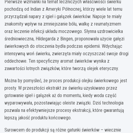
Pierwsze wzmianki na temat leczniczych właściwości świerku
pochodzą od Indian z Ameryki Północnej, którzy wiele lat temu
przyrządzali napary z igieł i gałązek świerków. Napoje te miały
znakomity wpływ na zmniejszanie bólu, walkę z reumatyzmem
oraz leczenie infekcji układu moczowego. Słynna uzdrowicielka
średniowieczna, Hildegarda z Bingen, proponowała użycie gałęzi
świerkowych do otoczenia bydła podczas epidemii. Wdychając
intensywną woń świerku, zwierzęta miały oczyszczać swoje drogi
oddechowe. Ten specyficzny aromat świerków wynika z
zawartości lotnych związków, które tworzą olejek eteryczny.
Można by pomyśleć, że proces produkcji olejku świerkowego jest
prosty. W przeszłości ekstrakt ze świerku uzyskiwano przez
gotowanie igieł i gałązek aż do momentu, kiedy woda część
wyparowywała, pozostawiając oleiste związki. Dziś technologia
pozwala na efektywniejsze procesy ekstrakcji, które gwarantują
lepszą jakość produktu końcowego.
Surowcem do produkcji są różne gatunki świerków – wiecznie