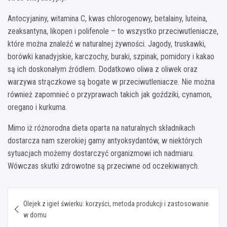
Antocyjaniny, witamina C, kwas chlorogenowy, betalainy, luteina,
zeaksantyna, likopen i polifenole – to wszystko przeciwutleniacze,
które można znaleźć w naturalnej żywności. Jagody, truskawki,
borówki kanadyjskie, karczochy, buraki, szpinak, pomidory i kakao
są ich doskonałym źródłem. Dodatkowo oliwa z oliwek oraz
warzywa strączkowe są bogate w przeciwutleniacze. Nie można
również zapomnieć o przyprawach takich jak goździki, cynamon,
oregano i kurkuma.
Mimo iż różnorodna dieta oparta na naturalnych składnikach
dostarcza nam szerokiej gamy antyoksydantów, w niektórych
sytuacjach możemy dostarczyć organizmowi ich nadmiaru.
Wówczas skutki zdrowotne są przeciwne od oczekiwanych.
Nawigacja
Olejek z igieł świerku: korzyści, metoda produkcji i zastosowanie
wpisu
w domu