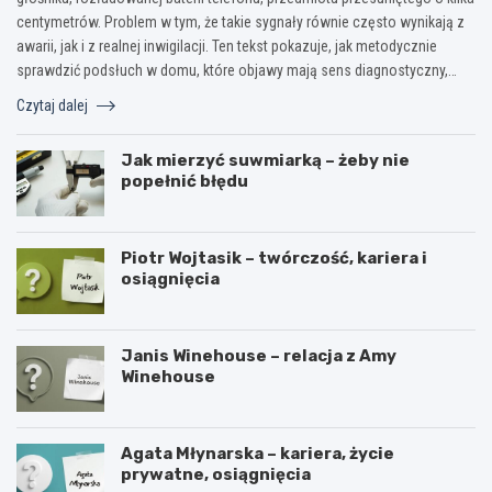
centymetrów. Problem w tym, że takie sygnały równie często wynikają z
awarii, jak i z realnej inwigilacji. Ten tekst pokazuje, jak metodycznie
sprawdzić podsłuch w domu, które objawy mają sens diagnostyczny,…
Czytaj dalej
Jak mierzyć suwmiarką – żeby nie
popełnić błędu
Piotr Wojtasik – twórczość, kariera i
osiągnięcia
Janis Winehouse – relacja z Amy
Winehouse
Agata Młynarska – kariera, życie
prywatne, osiągnięcia