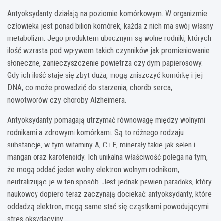
Antyoksydanty działają na poziomie komórkowym. W organizmie
człowieka jest ponad bilion komórek, każda z nich ma swój własny
metabolizm. Jego produktem ubocznym są wolne rodniki, których
ilość wzrasta pod wpływem takich czynników jak promieniowanie
słoneczne, zanieczyszczenie powietrza czy dym papierosowy.
Gdy ich ilość staje się zbyt duża, mogą zniszczyć komórkę i jej
DNA, co może prowadzić do starzenia, chorób serca,
nowotworów czy choroby Alzheimera.
Antyoksydanty pomagają utrzymać równowagę między wolnymi
rodnikami a zdrowymi komórkami. Są to różnego rodzaju
substancje, w tym witaminy A, C i E, minerały takie jak selen i
mangan oraz karotenoidy. Ich unikalna właściwość polega na tym,
że mogą oddać jeden wolny elektron wolnym rodnikom,
neutralizując je w ten sposób. Jest jednak pewien paradoks, który
naukowcy dopiero teraz zaczynają dociekać: antyoksydanty, które
oddadzą elektron, mogą same stać się cząstkami powodującymi
stres oksydacyjny.