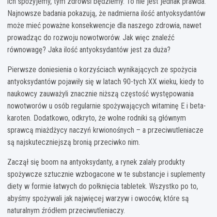
ich spożyjemy, tym zdrowsi będziemy. To nie jest jednak prawda.
Najnowsze badania pokazują, że nadmierna ilość antyoksydantów
może mieć poważne konsekwencje dla naszego zdrowia, nawet
prowadząc do rozwoju nowotworów. Jak więc znaleźć
równowagę? Jaka ilość antyoksydantów jest za duża?
Pierwsze doniesienia o korzyściach wynikających ze spożycia
antyoksydantów pojawiły się w latach 90-tych XX wieku, kiedy to
naukowcy zauważyli znacznie niższą częstość występowania
nowotworów u osób regularnie spożywających witaminę E i beta-
karoten. Dodatkowo, odkryto, że wolne rodniki są głównym
sprawcą miażdżycy naczyń krwionośnych – a przeciwutleniacze
są najskuteczniejszą bronią przeciwko nim.
Zaczął się boom na antyoksydanty, a rynek zalały produkty
spożywcze sztucznie wzbogacone w te substancje i suplementy
diety w formie łatwych do połknięcia tabletek. Wszystko po to,
abyśmy spożywali jak najwięcej warzyw i owoców, które są
naturalnym źródłem przeciwutleniaczy.