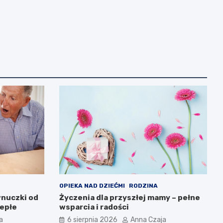
OPIEKA NAD DZIEĆMI
RODZINA
wnuczki od
Życzenia dla przyszłej mamy – pełne
iepłe
wsparcia i radości
a
6 sierpnia 2026
Anna Czaja