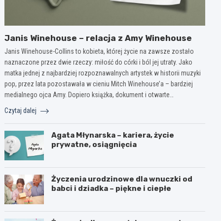
Janis Winehouse – relacja z Amy Winehouse
Janis Winehouse-Collins to kobieta, której życie na zawsze zostało
naznaczone przez dwie rzeczy: miłość do córki i ból jej utraty. Jako
matka jednej z najbardziej rozpoznawalnych artystek w historii muzyki
pop, przez lata pozostawała w cieniu Mitch Winehouse’a – bardziej
medialnego ojca Amy. Dopiero książka, dokument i otwarte…
Czytaj dalej
Agata Młynarska – kariera, życie
prywatne, osiągnięcia
Życzenia urodzinowe dla wnuczki od
babci i dziadka – piękne i ciepłe