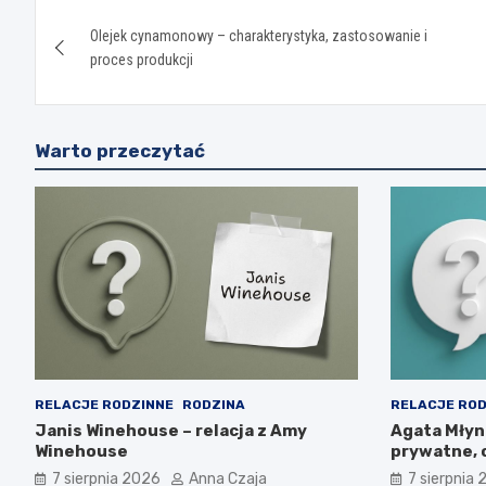
Nawigacja
Olejek cynamonowy – charakterystyka, zastosowanie i
wpisu
proces produkcji
Warto przeczytać
RELACJE RODZINNE
RODZINA
RELACJE ROD
Janis Winehouse – relacja z Amy
Agata Młyna
Winehouse
prywatne, 
7 sierpnia 2026
Anna Czaja
7 sierpnia