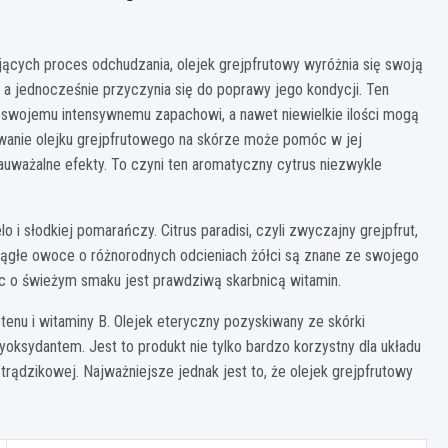
cych proces odchudzania, olejek grejpfrutowy wyróżnia się swoją
 a jednocześnie przyczynia się do poprawy jego kondycji. Ten
i swojemu intensywnemu zapachowi, a nawet niewielkie ilości mogą
anie olejku grejpfrutowego na skórze może pomóc w jej
zauważalne efekty. To czyni ten aromatyczny cytrus niezwykle
i słodkiej pomarańczy. Citrus paradisi, czyli zwyczajny grejpfrut,
ągłe owoce o różnorodnych odcieniach żółci są znane ze swojego
c o świeżym smaku jest prawdziwą skarbnicą witamin.
otenu i witaminy B. Olejek eteryczny pozyskiwany ze skórki
yoksydantem. Jest to produkt nie tylko bardzo korzystny dla układu
 trądzikowej. Najważniejsze jednak jest to, że olejek grejpfrutowy