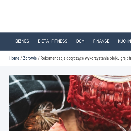
Skip
to
content
BIZNES
DIETA I FITNESS
DOM
FINANSE
KUCHN
Home
Zdrowie
Rekomendacje dotyczące wykorzystania olejku grejpfr