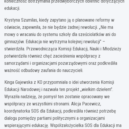
konieczność dotrzymania przedwyborczych obietnic dotyczących
edukacji.
Krystyna Szumilas, kiedy zapytano ją o planowane reformy w
oświacie, zapewniła, że nie będzie żadnej rewolucji. „Nie ma
mowy o wracaniu do systemu szkoły dla sześciolatków ani do
gimnazjów. Edukacja nie wytrzyma kolejnej rewolucji” –
stwierdziła. Przewodnicząca Komisji Edukacji, Nauki i Młodzieży
potwierdziła również chęć zacieśnienia współpracy z
samorządami i organizacjami pozarządowymi oraz podkreśliła
ważność odbudowy zaufania do nauczycieli.
Kinga Gajewska z KO przypomniała o idei utworzenia Komisji
Edukacji Narodowej i nazwała ten projekt „wielkim dziełem”.
Wyraziła nadzieję, że pomysł ten zostanie opracowany we
współpracy ze wszystkimi stronami. Alicja Pacewicz,
koordynatorka SOS dla Edukacji, podkreśliła również potrzebę
dialogu pomiędzy partiami politycznymi a organizacjami
wspierającymi edukację. Współzałożycielka SOS dla Edukacji ma