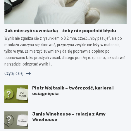
Jak mierzyć suwmiarką – żeby nie popełnić błędu
Wynik nie zgadza się z rysunkiem o 0,2 mm, część „niby pasuje”, ale po
montażu zaczyna się klinować; przyczyna zwykle nie leży w materiale,
tylko w tym, że mierzyć suwmiarką da się poprawnie dopiero po
opanowaniu kilku prostych zasad; dlatego poniżej rozpisano, jak ustawić
narzędzie, odczytać wynik i…
Czytaj dalej
Piotr Wojtasik – twórczość, kariera i
osiągnięcia
Janis Winehouse – relacja z Amy
Winehouse