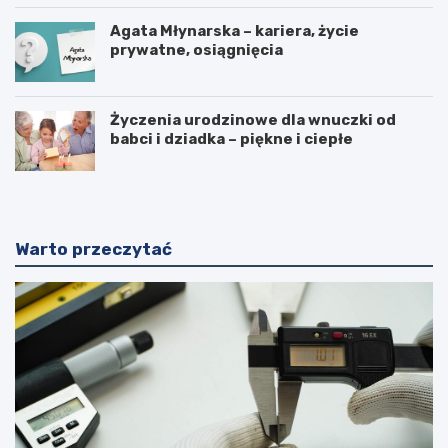
Agata Młynarska – kariera, życie
prywatne, osiągnięcia
Życzenia urodzinowe dla wnuczki od
babci i dziadka – piękne i ciepłe
Warto przeczytać