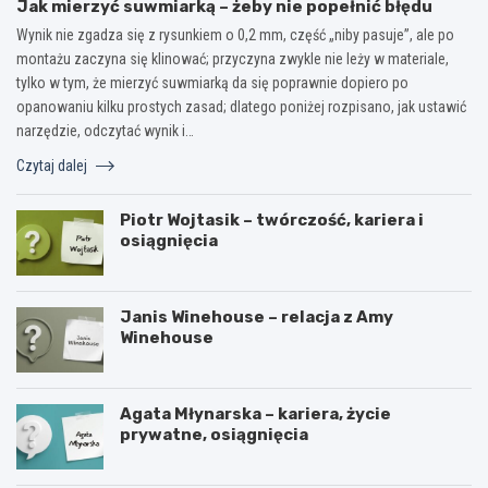
Jak mierzyć suwmiarką – żeby nie popełnić błędu
Wynik nie zgadza się z rysunkiem o 0,2 mm, część „niby pasuje”, ale po
montażu zaczyna się klinować; przyczyna zwykle nie leży w materiale,
tylko w tym, że mierzyć suwmiarką da się poprawnie dopiero po
opanowaniu kilku prostych zasad; dlatego poniżej rozpisano, jak ustawić
narzędzie, odczytać wynik i…
Czytaj dalej
Piotr Wojtasik – twórczość, kariera i
osiągnięcia
Janis Winehouse – relacja z Amy
Winehouse
Agata Młynarska – kariera, życie
prywatne, osiągnięcia