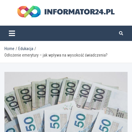
Skip
to
content
informator24.pl
Home
Edukacja
Odłożenie emerytury – jak wpływa na wysokość świadczenia?